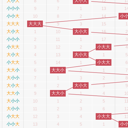
大
小
大
大小大
8
6
12
1
小
小
小
9
7
1
13
1
小
小
大
小
10
8
2
14
大
大
大
大大大
9
3
15
1
大
小
大
大小大
1
10
16
2
小
小
小
2
11
1
17
3
小
大
大
小大大
3
12
2
4
大
小
大
大小大
4
13
1
5
小
大
大
小大大
5
14
1
6
大
大
小
大大小
6
2
1
7
大
小
小
7
1
3
2
8
大
小
大
大小大
8
2
3
9
大
大
小
大大小
9
1
4
1
大
小
小
10
1
2
5
1
大
小
小
11
2
3
6
1
小
大
大
小大大
12
3
4
1
小
小
大
小
13
4
5
1