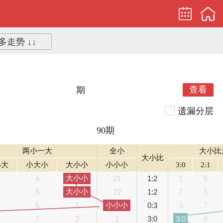
多走势 ↓↓
查看
期
遗漏分层
90期
两小一大
全小
大小比
大小比
小大
小大小
大小小
小小小
3:0
2:1
大小小
4
21
1:2
1
5
大小小
5
22
1:2
2
6
小小小
6
1
0:3
3
7
7
2
1
3:0
8
3:0