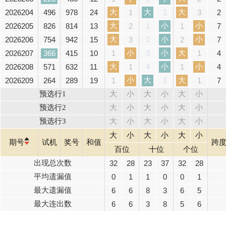
大
大
大
2026204
496
978
24
2
1
1
3
大
小
小
2026205
826
814
13
7
2
1
1
大
小
小
2026206
754
942
15
7
3
2
2
小
小
大
2026207
366
415
10
4
1
3
1
大
小
小
2026208
571
632
11
4
1
4
1
小
大
大
2026209
264
289
19
7
1
1
1
预选行1
大
小
大
小
大
小
预选行2
大
小
大
小
大
小
预选行3
大
小
大
小
大
小
大
小
大
小
大
小
期号
试机
奖号
和值
跨
百位
十位
个位
出现总次数
32
28
23
37
32
28
平均遗漏值
0
1
1
0
0
1
最大遗漏值
6
6
8
3
6
5
最大连出数
6
6
3
8
5
6