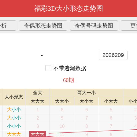
福彩3D大小形态走势图
分析
奇偶形态走势图
奇偶号码走势图
更
-
不带遗漏数据
60期
全大
两大一小
度
大小形态
大大大
大大小
大小大
小大大
小
大
小
小
1
8
6
5
2
大
小
小
2
9
7
6
3
小
小
小
3
10
8
7
4
大
大
大
大大大
11
9
8
5