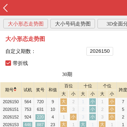
大小形态走势图
大小号码走势图
3D全面
大小形态走势图
自定义期数：
带折线
30期
百位
十位
个位
期号
试机
奖号
和值
跨
大
小
大
小
大
小
大
小
小
2026150
564
720
9
7
2
1
1
大
小
小
2026151
753
631
10
5
3
2
2
小
小
小
2026152
924
220
4
2
1
3
3
大
大
大
2026153
446
887
23
1
1
1
1