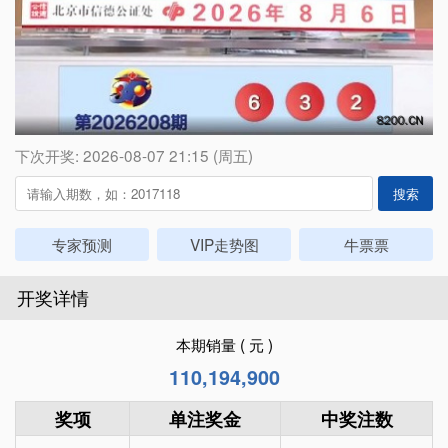
下次开奖: 2026-08-07 21:15 (周五)
搜索
专家预测
VIP走势图
牛票票
开奖详情
本期销量 ( 元 )
110,194,900
奖项
单注奖金
中奖注数