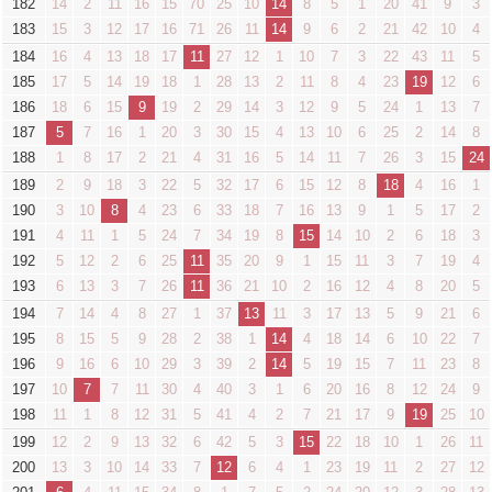
182
14
2
11
16
15
70
25
10
14
8
5
1
20
41
9
3
183
15
3
12
17
16
71
26
11
14
9
6
2
21
42
10
4
184
16
4
13
18
17
11
27
12
1
10
7
3
22
43
11
5
185
17
5
14
19
18
1
28
13
2
11
8
4
23
19
12
6
186
18
6
15
9
19
2
29
14
3
12
9
5
24
1
13
7
187
5
7
16
1
20
3
30
15
4
13
10
6
25
2
14
8
188
1
8
17
2
21
4
31
16
5
14
11
7
26
3
15
24
189
2
9
18
3
22
5
32
17
6
15
12
8
18
4
16
1
190
3
10
8
4
23
6
33
18
7
16
13
9
1
5
17
2
191
4
11
1
5
24
7
34
19
8
15
14
10
2
6
18
3
192
5
12
2
6
25
11
35
20
9
1
15
11
3
7
19
4
193
6
13
3
7
26
11
36
21
10
2
16
12
4
8
20
5
194
7
14
4
8
27
1
37
13
11
3
17
13
5
9
21
6
195
8
15
5
9
28
2
38
1
14
4
18
14
6
10
22
7
196
9
16
6
10
29
3
39
2
14
5
19
15
7
11
23
8
197
10
7
7
11
30
4
40
3
1
6
20
16
8
12
24
9
198
11
1
8
12
31
5
41
4
2
7
21
17
9
19
25
10
199
12
2
9
13
32
6
42
5
3
15
22
18
10
1
26
11
200
13
3
10
14
33
7
12
6
4
1
23
19
11
2
27
12