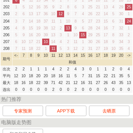
201
6
4
11
15
34
8
1
7
5
2
24
20
12
3
28
13
202
1
5
12
16
35
9
2
8
6
3
25
21
13
4
29
25
203
2
6
13
17
36
10
12
9
7
4
26
22
14
5
30
1
204
3
7
14
18
37
11
1
10
8
5
27
23
15
6
31
24
205
4
8
15
19
38
12
2
13
9
6
28
24
16
7
32
1
206
5
9
16
20
39
13
3
1
10
15
29
25
17
8
33
2
207
6
10
17
21
10
14
4
2
11
1
30
26
18
9
34
3
208
7
11
18
22
1
11
5
3
12
2
31
27
19
10
35
4
<-
7
8
9
10
11
12
13
14
15
16
17
18
19
20
->
期号
和值
出次
2
2
1
1
1
4
2
2
4
3
0
1
1
2
0
4
平均
12
10
18
20
20
18
16
11
5
7
31
15
22
21
35
5
最大
18
16
18
22
39
71
42
21
12
16
31
27
26
43
35
13
连出
0
0
0
0
0
2
0
0
2
0
0
0
0
0
0
0
热门推荐
专家预测
APP下载
去晒票
电脑版走势图