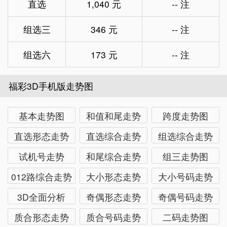
直选
1,040 元
-- 注
组选三
346 元
-- 注
组选六
173 元
-- 注
福彩3D手机版走势图
基本走势图
和值和尾走势
跨度走势图
直选形态走势
直选综合走势
组选综合走势
试机号走势
和尾综合走势
组三走势图
012路综合走势
大小形态走势
大小号码走势
3D全面分析
奇偶形态走势
奇偶号码走势
质合形态走势
质合号码走势
二码走势图