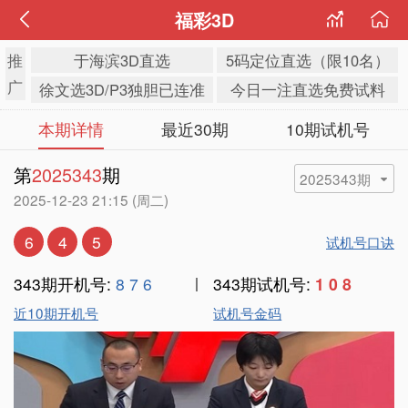
福彩3D
推
于海滨3D直选
5码定位直选（限10名）
广
徐文选3D/P3独胆已连准
今日一注直选免费试料
本期详情
最近30期
10期试机号
第
2025343
期
2025343期
2025-12-23 21:15 (周二)
6
4
5
试机号口诀
343期开机号:
8 7 6
|
343期试机号:
1 0 8
近10期开机号
试机号金码