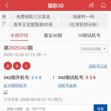
福彩3D
推
免费领取三注直选
独家料一码
广
真帝王宝图预测3D准
《红球双胆分析》
本期详情
最近30期
10期试机号
第
2025342
期
2025342期
2025-12-22 21:15 (周一)
6
8
1
试机号口诀
342期开机号:
2 4 9
|
342期试机号:
5 3 6
近10期开机号
试机号金码
下次开奖: 2026-08-08 21:15 (周六)
搜索