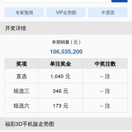
专家预测
VIP走势图
牛票票
开奖详情
本期销量 ( 元 )
106,535,200
奖项
单注奖金
中奖注数
直选
1,040 元
-- 注
组选三
346 元
-- 注
组选六
173 元
-- 注
福彩3D手机版走势图