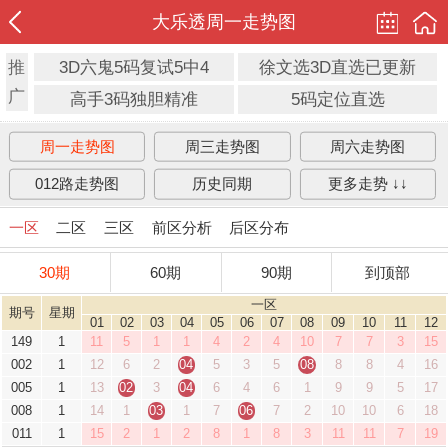
大乐透周一走势图
推
3D六鬼5码复试5中4
徐文选3D直选已更新
广
高手3码独胆精准
5码定位直选
周一走势图
周三走势图
周六走势图
012路走势图
历史同期
更多走势 ↓↓
一区
二区
三区
前区分析
后区分布
30期
60期
90期
到顶部
一区
期号
星期
01
02
03
04
05
06
07
08
09
10
11
12
149
1
11
5
1
1
4
2
4
10
7
7
3
15
002
1
12
6
2
04
5
3
5
08
8
8
4
16
005
1
13
02
3
04
6
4
6
1
9
9
5
17
008
1
14
1
03
1
7
06
7
2
10
10
6
18
011
1
15
2
1
2
8
1
8
3
11
11
7
19