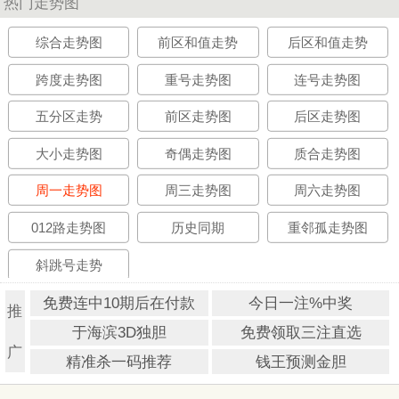
热门走势图
综合走势图
前区和值走势
后区和值走势
跨度走势图
重号走势图
连号走势图
五分区走势
前区走势图
后区走势图
大小走势图
奇偶走势图
质合走势图
周一走势图
周三走势图
周六走势图
012路走势图
历史同期
重邻孤走势图
斜跳号走势
免费连中10期后在付款
今日一注%中奖
推
于海滨3D独胆
免费领取三注直选
广
精准杀一码推荐
钱王预测金胆