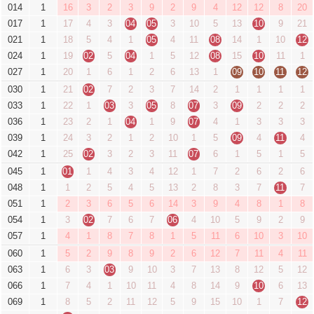
014
1
16
3
2
3
9
2
9
4
12
12
8
20
017
1
17
4
3
04
05
3
10
5
13
10
9
21
021
1
18
5
4
1
05
4
11
08
14
1
10
12
024
1
19
02
5
04
1
5
12
08
15
10
11
1
027
1
20
1
6
1
2
6
13
1
09
10
11
12
030
1
21
02
7
2
3
7
14
2
1
1
1
1
033
1
22
1
03
3
05
8
07
3
09
2
2
2
036
1
23
2
1
04
1
9
07
4
1
3
3
3
039
1
24
3
2
1
2
10
1
5
09
4
11
4
042
1
25
02
3
2
3
11
07
6
1
5
1
5
045
1
01
1
4
3
4
12
1
7
2
6
2
6
048
1
1
2
5
4
5
13
2
8
3
7
11
7
051
1
2
3
6
5
6
14
3
9
4
8
1
8
054
1
3
02
7
6
7
06
4
10
5
9
2
9
057
1
4
1
8
7
8
1
5
11
6
10
3
10
060
1
5
2
9
8
9
2
6
12
7
11
4
11
063
1
6
3
03
9
10
3
7
13
8
12
5
12
066
1
7
4
1
10
11
4
8
14
9
10
6
13
069
1
8
5
2
11
12
5
9
15
10
1
7
12