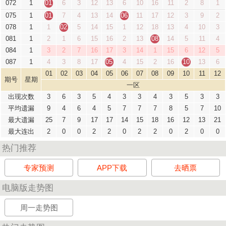
072
1
01
6
3
12
13
6
10
16
11
2
8
1
075
1
01
7
4
13
14
06
11
17
12
3
9
2
078
1
1
02
5
14
15
1
12
18
13
4
10
3
081
1
2
1
6
15
16
2
13
08
14
5
11
4
084
1
3
2
7
16
17
3
14
1
15
6
12
5
087
1
4
3
8
17
05
4
15
2
16
10
13
6
01
02
03
04
05
06
07
08
09
10
11
12
期号
星期
一区
出现次数
3
6
3
5
4
3
3
4
3
5
3
3
平均遗漏
9
4
6
4
5
7
7
7
8
5
7
10
最大遗漏
25
7
9
17
17
14
15
18
16
12
13
21
最大连出
2
0
0
2
2
0
2
2
0
2
0
0
热门推荐
专家预测
APP下载
去晒票
电脑版走势图
周一走势图