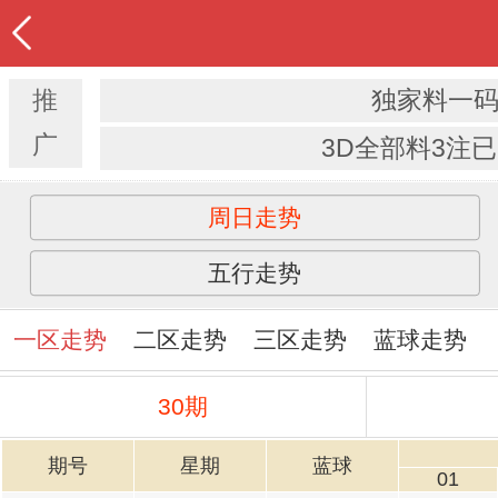
推
独家料一
广
3D全部料3注
周日走势
五行走势
一区走势
二区走势
三区走势
蓝球走势
30期
期号
星期
蓝球
01