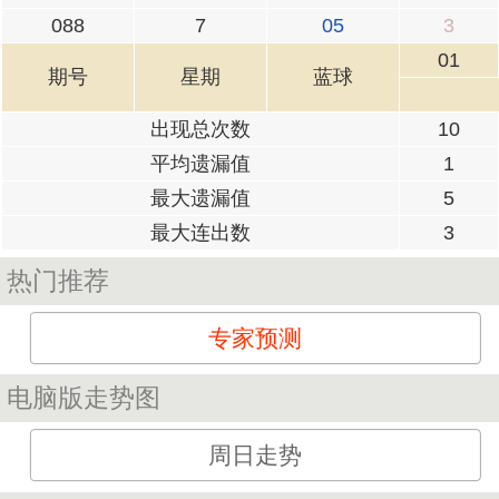
088
7
05
3
01
期号
星期
蓝球
出现总次数
10
平均遗漏值
1
最大遗漏值
5
最大连出数
3
热门推荐
专家预测
电脑版走势图
周日走势