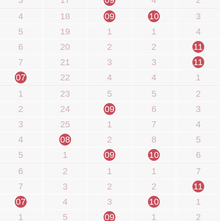
4
18
09
10
3
5
19
1
1
4
6
20
2
2
11
7
21
3
3
11
07
22
4
4
1
1
23
5
5
2
2
24
09
6
3
3
25
1
7
4
4
08
2
8
5
5
1
09
10
6
6
2
1
1
7
7
3
2
2
11
07
4
3
10
1
1
5
09
1
2