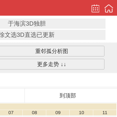
于海滨3D独胆
徐文选3D直选已更新
重邻孤分析图
更多走势 ↓↓
到顶部
07
08
09
10
11