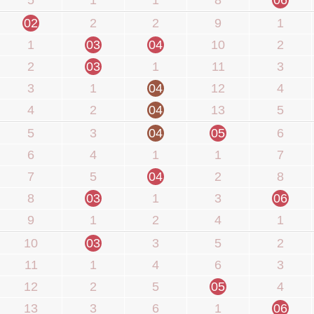
02
2
2
9
1
1
03
04
10
2
2
03
1
11
3
3
1
04
12
4
4
2
04
13
5
5
3
04
05
6
6
4
1
1
7
7
5
04
2
8
8
03
1
3
06
9
1
2
4
1
10
03
3
5
2
11
1
4
6
3
12
2
5
05
4
13
3
6
1
06