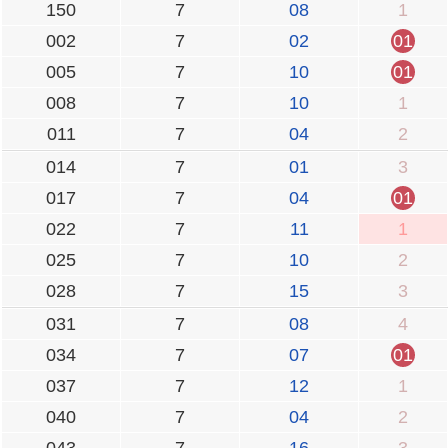
150
7
08
1
002
7
02
01
005
7
10
01
008
7
10
1
011
7
04
2
014
7
01
3
017
7
04
01
022
7
11
1
025
7
10
2
028
7
15
3
031
7
08
4
034
7
07
01
037
7
12
1
040
7
04
2
043
7
16
3