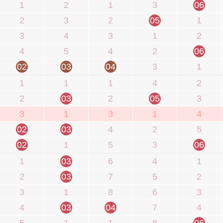
1
2
1
3
06
2
3
2
05
1
3
4
3
1
2
4
5
4
2
06
02
03
04
3
1
1
1
1
4
2
2
03
2
05
3
3
1
3
1
4
02
03
4
2
5
02
1
5
3
06
1
03
6
4
1
2
03
7
5
2
3
1
8
6
3
4
03
04
7
4
5
1
1
8
06