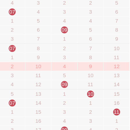
4
3
2
2
5
07
4
3
3
6
1
5
4
4
7
2
6
09
5
8
3
7
1
6
9
07
8
2
7
10
1
9
3
8
11
2
10
4
9
12
3
11
5
10
13
4
12
09
11
14
5
13
1
10
15
07
14
2
1
16
1
15
3
2
11
2
16
4
3
1
3
17
09
4
2