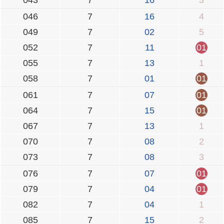
046
7
16
4
049
7
02
5
052
7
11
01
055
7
13
1
058
7
01
01
061
7
07
01
064
7
15
01
067
7
13
1
070
7
08
2
073
7
08
3
076
7
07
01
079
7
04
01
082
7
04
1
085
7
15
2