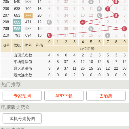
205
540
806
14
5
2
32
6
8
5
1
7
8
3
206
638
709
16
6
3
33
7
9
11
6
7
1
4
207
653
20
7
4
34
8
10
12
6
1
8
5
866
208
471
12
0
5
35
9
4
13
4
2
1
6
055
209
982
19
9
6
36
10
1
5
5
3
2
9
588
210
793
094
13
0
7
37
11
2
15
6
7
3
1
0
1
2
3
4
5
6
7
8
9
期号
试机
奖号
和值
百位走势
出现总次数
4
4
0
4
2
2
3
5
3
3
平均遗漏值
5
5
37
5
12
10
12
5
7
12
最大遗漏值
9
9
37
11
26
15
29
12
22
30
最大连出数
0
0
0
2
0
0
0
0
0
0
热门推荐
专家预测
APP下载
去晒票
电脑版走势图
试机号走势图