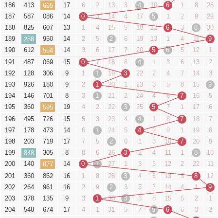
186
413
17
6
2
13
3
4
10
6
1
8
28
665
187
587
086
14
0
3
14
4
17
5
1
2
9
29
188
825
607
13
1
4
15
5
18
12
6
3
8
30
189
950
14
2
5
2
6
19
13
1
4
11
9
288
190
612
14
3
6
17
7
20
5
6
5
12
1
554
191
487
069
15
0
7
18
8
4
1
3
6
13
2
192
128
306
9
1
1
19
3
22
2
4
7
14
3
193
926
180
9
2
1
20
1
23
3
5
8
15
9
194
146
701
8
3
1
21
2
24
4
6
7
16
5
195
360
19
4
2
22
3
25
5
7
1
17
6
595
196
495
726
15
5
3
23
4
4
1
8
7
18
7
197
178
473
14
6
1
24
5
4
2
9
1
19
8
198
203
719
17
7
5
2
6
1
3
10
7
20
9
199
305
8
8
6
26
3
2
4
11
1
8
10
848
200
140
14
0
1
27
1
3
5
12
2
22
11
077
201
360
862
16
1
8
28
3
4
6
13
3
8
12
202
264
961
16
2
9
2
3
5
7
14
4
1
9
203
378
135
9
3
1
30
3
6
8
15
5
2
1
204
548
674
17
4
1
31
5
7
5
6
6
3
2