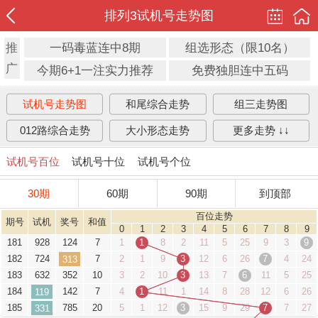
排列3试机号走势图
推
一码毒蓝连中8期
组选形态（限10名）
广
今期6+1一注实力推荐
免费独胆连中五码
试机号走势图
和尾综合走势
组三走势图
012路综合走势
大小形态走势
更多走势 ↓↓
试机号百位
试机号十位
试机号个位
30期
60期
90期
到顶部
百位走势
期号
试机
奖号
和值
0
1
2
3
4
5
6
7
8
9
181
928
124
7
1
1
8
2
11
5
25
9
3
9
182
724
7
2
1
9
3
12
6
26
7
4
24
313
183
632
352
10
3
2
10
3
13
7
6
11
5
25
184
142
7
4
1
11
1
14
8
28
12
6
26
119
185
785
20
5
1
12
3
15
9
29
7
7
27
331