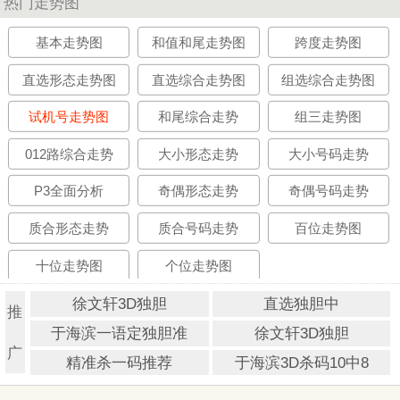
热门走势图
基本走势图
和值和尾走势图
跨度走势图
直选形态走势图
直选综合走势图
组选综合走势图
试机号走势图
和尾综合走势
组三走势图
012路综合走势
大小形态走势
大小号码走势
P3全面分析
奇偶形态走势
奇偶号码走势
质合形态走势
质合号码走势
百位走势图
十位走势图
个位走势图
徐文轩3D独胆
直选独胆中
推
于海滨一语定独胆准
徐文轩3D独胆
广
精准杀一码推荐
于海滨3D杀码10中8